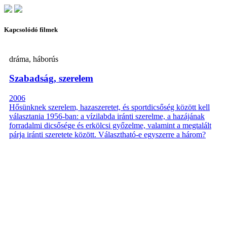
Kapcsolódó filmek
dráma, háborús
Szabadság, szerelem
2006
Hősünknek szerelem, hazaszeretet, és sportdicsőség között kell
választania 1956-ban: a vízilabda iránti szerelme, a hazájának
forradalmi dicsősége és erkölcsi győzelme, valamint a megtalált
párja iránti szeretete között. Választható-e egyszerre a három?