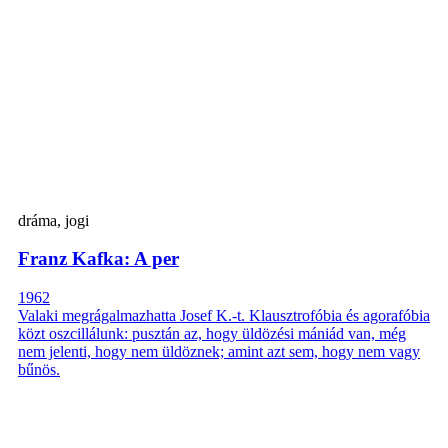
dráma, jogi
Franz Kafka: A per
1962
Valaki megrágalmazhatta Josef K.-t. Klausztrofóbia és agorafóbia
közt oszcillálunk: pusztán az, hogy üldözési mániád van, még
nem jelenti, hogy nem üldöznek; amint azt sem, hogy nem vagy
bűnös.