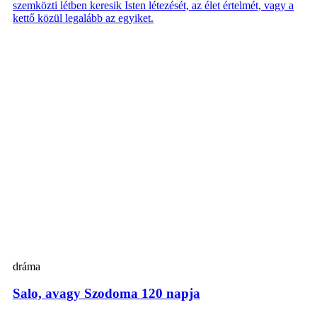
szemközti létben keresik Isten létezését, az élet értelmét, vagy a
kettő közül legalább az egyiket.
dráma
Salo, avagy Szodoma 120 napja