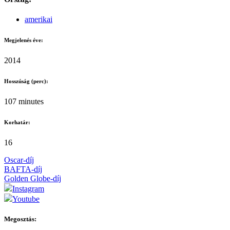
amerikai
Megjelenés éve:
2014
Hosszúság (perc):
107 minutes
Korhatár:
16
Oscar-díj
BAFTA-díj
Golden Globe-díj
Instagram
Youtube
Megosztás: