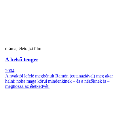
dráma, életrajzi film
A belső tenger
2004
A nyaktól lefelé megbénult Ramón (eutanáziával) meg akar
halni; noha maga körül mindenkinek – és a nézőknek is –
meghozza az életkedvét.