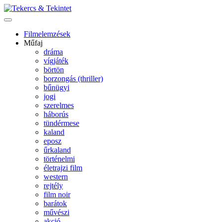
Filmelemzések
Műfaj
dráma
vígjáték
börtön
borzongás (thriller)
bűnügyi
jogi
szerelmes
háborús
tündérmese
kaland
eposz
űrkaland
történelmi
életrajzi film
western
rejtély
film noir
barátok
művészi
akció