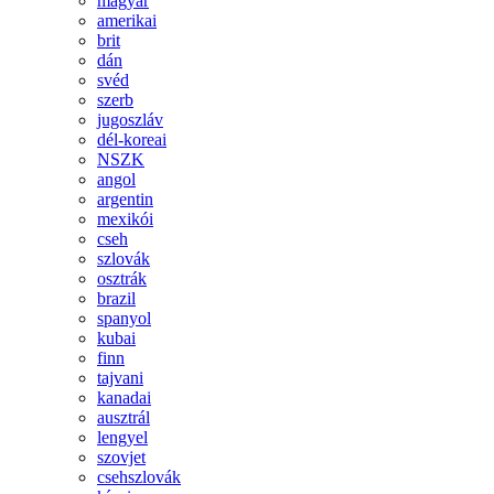
magyar
amerikai
brit
dán
svéd
szerb
jugoszláv
dél-koreai
NSZK
angol
argentin
mexikói
cseh
szlovák
osztrák
brazil
spanyol
kubai
finn
tajvani
kanadai
ausztrál
lengyel
szovjet
csehszlovák