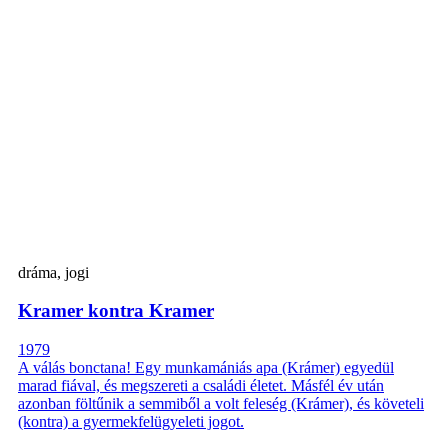
dráma, jogi
Kramer kontra Kramer
1979
A válás bonctana! Egy munkamániás apa (Krámer) egyedül
marad fiával, és megszereti a családi életet. Másfél év után
azonban föltűnik a semmiből a volt feleség (Krámer), és követeli
(kontra) a gyermekfelügyeleti jogot.