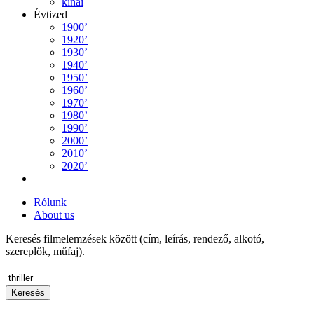
kínai
Évtized
1900’
1920’
1930’
1940’
1950’
1960’
1970’
1980’
1990’
2000’
2010’
2020’
Rólunk
About us
Keresés filmelemzések között (cím, leírás, rendező, alkotó,
szereplők, műfaj).
Keresés