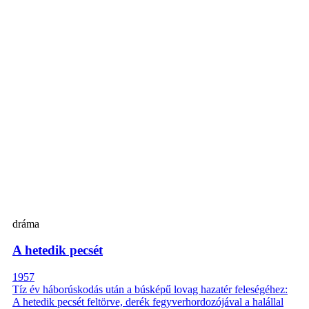
dráma
A hetedik pecsét
1957
Tíz év háborúskodás után a búsképű lovag hazatér feleségéhez:
A hetedik pecsét feltörve, derék fegyverhordozójával a halállal