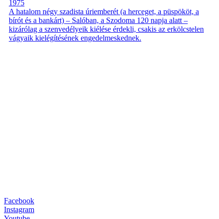
1975
A hatalom négy szadista úriemberét (a herceget, a püspököt, a
bírót és a bankárt) – Salóban, a Szodoma 120 napja alatt –
kizárólag a szenvedélyeik kiélése érdekli, csakis az erkölcstelen
vágyaik kielégítésének engedelmeskednek.
Facebook
Instagram
Youtube