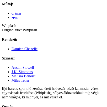
Műfaj:
dráma
zene
Whiplash
Original title: Whiplash
Rendező:
Damien Chazelle
Színész:
Austin Stowell
J.K. Simmons
Melissa Benoist
Miles Teller
Ifjú harcos-sportoló-zenész, érett hadvezér-edző-karmester véres
egymásnak feszülése (Whiplash), súlyos áldozatokkal; míg végül
nem világos, ki mit nyer, és mit veszít el.
Ország: