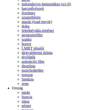
tudományos-fantasztikus (sci-fi)
harcművészeti
érzelmes
szuperhősös
utazás (road movie)
doku
felnőttéválás-történet
gengszterfilm
szatíra
horror
LMBT témájú
tárgyalótermi dráma
tévéjáték
animációs film
disztópia
pszichothriller
sorozat
fantázia
zene
Ország
japán
francia
olasz
német