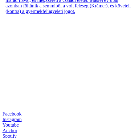
marad fiával, és megszereti a családi életet. Másfél év után
azonban föltűnik a semmiből a volt feleség (Krámer), és követeli
(kontra) a gyermekfelügyeleti jogot.
Facebook
Instagram
Youtube
Anchor
Spotify