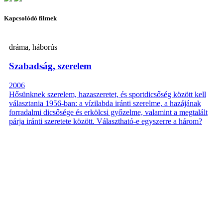
Kapcsolódó filmek
dráma, háborús
Szabadság, szerelem
2006
Hősünknek szerelem, hazaszeretet, és sportdicsőség között kell
választania 1956-ban: a vízilabda iránti szerelme, a hazájának
forradalmi dicsősége és erkölcsi győzelme, valamint a megtalált
párja iránti szeretete között. Választható-e egyszerre a három?