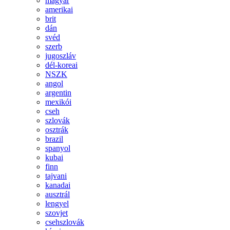
magyar
amerikai
brit
dán
svéd
szerb
jugoszláv
dél-koreai
NSZK
angol
argentin
mexikói
cseh
szlovák
osztrák
brazil
spanyol
kubai
finn
tajvani
kanadai
ausztrál
lengyel
szovjet
csehszlovák