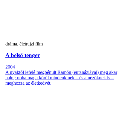
dráma, életrajzi film
A belső tenger
2004
A nyaktól lefelé megbénult Ramón (eutanáziával) meg akar
halni; noha maga körül mindenkinek – és a nézőknek is –
meghozza az életkedvét.