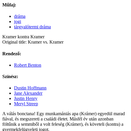
Műfaj:
dráma
jogi
tárgyalótermi dráma
Kramer kontra Kramer
Original title: Kramer vs. Kramer
Rendező:
Robert Benton
Színész:
Dustin Hoffmann
Jane Alexander
Justin Henry
Meryl Streep
A válás bonctana! Egy munkamániás apa (Krámer) egyedül marad
fiával, és megszereti a családi életet. Másfél év után azonban
föltűnik a semmiből a volt feleség (Krámer), és követeli (kontra) a
gyermekfelügyeleti jogot.