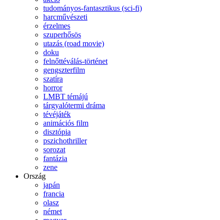
tudományos-fantasztikus (sci-fi)
harcművészeti
érzelmes
szuperhősös
utazás (road movie)
doku
felnőttéválás-történet
gengszterfilm
szatíra
horror
LMBT témájú
tárgyalótermi dráma
tévéjáték
animációs film
disztópia
pszichothriller
sorozat
fantázia
zene
Ország
japán
francia
olasz
német