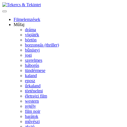
Filmelemzések
Műfaj
dráma
vígjáték
börtön
borzongás (thriller)
bűnügyi
jogi
szerelmes
háborús
tündérmese
kaland
eposz
űrkaland
történelmi
életrajzi film
western
rejtély
film noir
barátok
művészi
akció