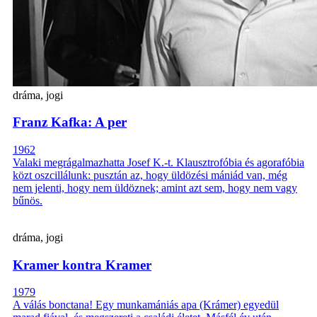
dráma, jogi
Franz Kafka: A per
1962
Valaki megrágalmazhatta Josef K.-t. Klausztrofóbia és agorafóbia
közt oszcillálunk: pusztán az, hogy üldözési mániád van, még
nem jelenti, hogy nem üldöznek; amint azt sem, hogy nem vagy
bűnös.
dráma, jogi
Kramer kontra Kramer
1979
A válás bonctana! Egy munkamániás apa (Krámer) egyedül