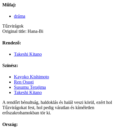
Műfaj:
dráma
Tűzvirágok
Original title: Hana-Bi
Rendező:
Takeshi Kitano
Színész:
Kayoko Kishimoto
Ren Osugi
Susumu Terajima
Takeshi Kitano
A rendőrt bénultság, haldoklás és halál veszi körül, ezért hol
Tűzvirágokat fest, hol pedig váratlan és kíméletlen
erőszakrohamokban tör ki.
Ország: