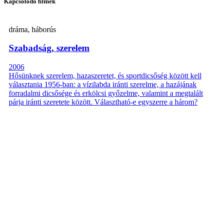
Kapcsolódó filmek
dráma, háborús
Szabadság, szerelem
2006
Hősünknek szerelem, hazaszeretet, és sportdicsőség között kell
választania 1956-ban: a vízilabda iránti szerelme, a hazájának
forradalmi dicsősége és erkölcsi győzelme, valamint a megtalált
párja iránti szeretete között. Választható-e egyszerre a három?