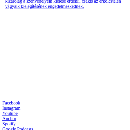
kizárólag a szenvedélyeik kiélése érdekli, csakis az erkölcstelen
vágyaik kielégítésének engedelmeskednek.
Facebook
Instagram
Youtube
Anchor
Spotify
Google Podcasts