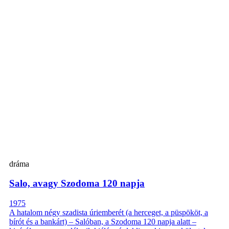
dráma
Salo, avagy Szodoma 120 napja
1975
A hatalom négy szadista úriemberét (a herceget, a püspököt, a
bírót és a bankárt) – Salóban, a Szodoma 120 napja alatt –