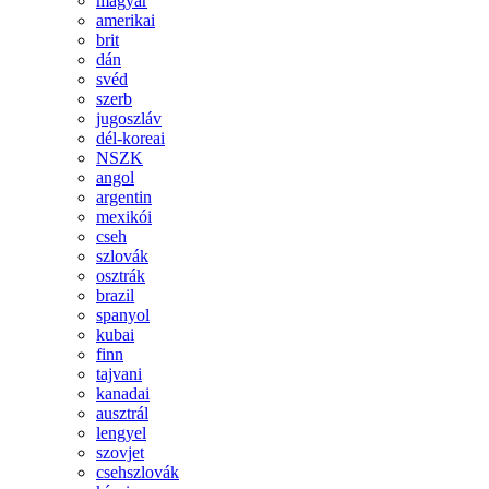
magyar
amerikai
brit
dán
svéd
szerb
jugoszláv
dél-koreai
NSZK
angol
argentin
mexikói
cseh
szlovák
osztrák
brazil
spanyol
kubai
finn
tajvani
kanadai
ausztrál
lengyel
szovjet
csehszlovák