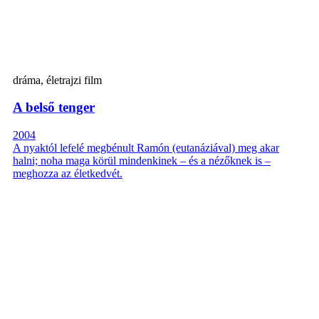
dráma, életrajzi film
A belső tenger
2004
A nyaktól lefelé megbénult Ramón (eutanáziával) meg akar
halni; noha maga körül mindenkinek – és a nézőknek is –
meghozza az életkedvét.