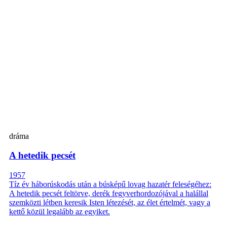
dráma
A hetedik pecsét
1957
Tíz év háborúskodás után a búsképű lovag hazatér feleségéhez:
A hetedik pecsét feltörve, derék fegyverhordozójával a halállal
szemközti létben keresik Isten létezését, az élet értelmét, vagy a
kettő közül legalább az egyiket.