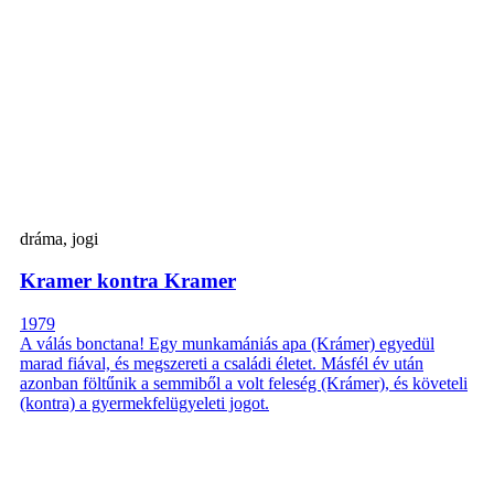
dráma, jogi
Kramer kontra Kramer
1979
A válás bonctana! Egy munkamániás apa (Krámer) egyedül
marad fiával, és megszereti a családi életet. Másfél év után
azonban föltűnik a semmiből a volt feleség (Krámer), és követeli
(kontra) a gyermekfelügyeleti jogot.