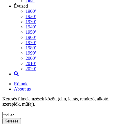
kínai
Évtized
1900’
1920’
1930’
1940’
1950’
1960’
1970’
1980’
1990’
2000’
2010’
2020’
Rólunk
About us
Keresés filmelemzések között (cím, leírás, rendező, alkotó,
szereplők, műfaj).
Keresés