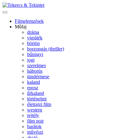
Filmelemzések
Műfaj
dráma
vígjáték
börtön
borzongás (thriller)
bűnügyi
jogi
szerelmes
háborús
tündérmese
kaland
eposz
űrkaland
történelmi
életrajzi film
western
rejtély
film noir
barátok
művészi
akció