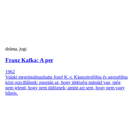
dráma, jogi
Franz Kafka: A per
1962
Valaki megrágalmazhatta Josef K.-t. Klausztrofóbia és agorafóbia
közt oszcillálunk: pusztán az, hogy üldözési mániád van, még
nem jelenti, hogy nem üldöznek; amint azt sem, hogy nem vagy
bűnös.