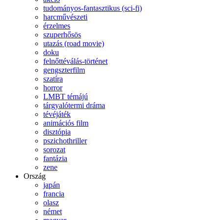
tudományos-fantasztikus (sci-fi)
harcművészeti
érzelmes
szuperhősös
utazás (road movie)
doku
felnőttéválás-történet
gengszterfilm
szatíra
horror
LMBT témájú
tárgyalótermi dráma
tévéjáték
animációs film
disztópia
pszichothriller
sorozat
fantázia
zene
Ország
japán
francia
olasz
német