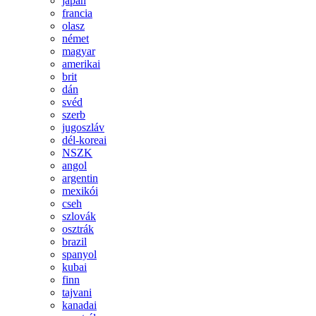
japán
francia
olasz
német
magyar
amerikai
brit
dán
svéd
szerb
jugoszláv
dél-koreai
NSZK
angol
argentin
mexikói
cseh
szlovák
osztrák
brazil
spanyol
kubai
finn
tajvani
kanadai