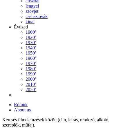
ausztrál
lengyel
szovjet
csehszlovák
kínai
Évtized
1900’
1920’
1930’
1940’
1950’
1960’
1970’
1980’
1990’
2000’
2010’
2020’
Rólunk
About us
Keresés filmelemzések között (cím, leírás, rendező, alkotó,
szereplők, műfaj).