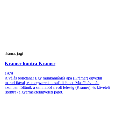
dráma, jogi
Kramer kontra Kramer
1979
A válás bonctana! Egy munkamániás apa (Krámer) egyedül
marad fiával, és megszereti a családi életet. Másfél év után
azonban föltűnik a semmiből a volt feleség (Krámer), és követeli
(kontra) a gyermekfelügyeleti jogot.