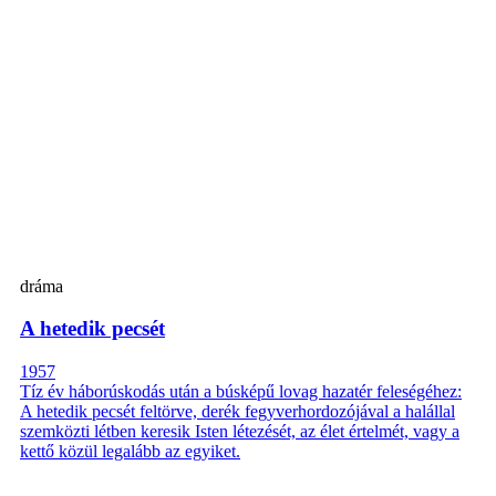
dráma
A hetedik pecsét
1957
Tíz év háborúskodás után a búsképű lovag hazatér feleségéhez:
A hetedik pecsét feltörve, derék fegyverhordozójával a halállal
szemközti létben keresik Isten létezését, az élet értelmét, vagy a
kettő közül legalább az egyiket.