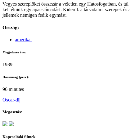
Vegyes szereplőket összezár a véletlen egy Hatosfogatban, és túl
kell élniük egy apacstámadást. Kiderül: a társadalmi szerepek és a
jellemek nemigen fedik egymást.
Ország:
amerikai
Megjelenés éve:
1939
Hosszúság (perc):
96 minutes
Oscar-díj
Megosztás:
Kapcsolódó filmek