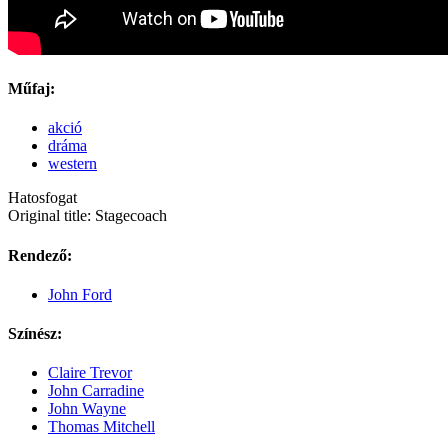
Műfaj:
akció
dráma
western
Hatosfogat
Original title: Stagecoach
Rendező:
John Ford
Színész:
Claire Trevor
John Carradine
John Wayne
Thomas Mitchell