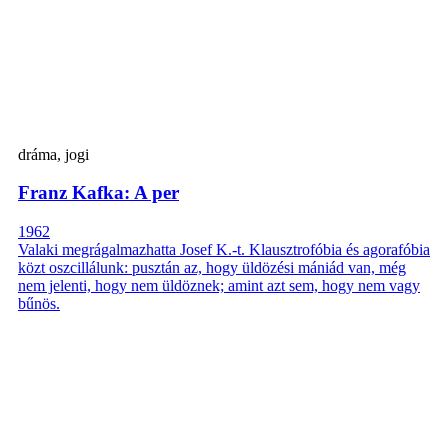
dráma, jogi
Franz Kafka: A per
1962
Valaki megrágalmazhatta Josef K.-t. Klausztrofóbia és agorafóbia
közt oszcillálunk: pusztán az, hogy üldözési mániád van, még
nem jelenti, hogy nem üldöznek; amint azt sem, hogy nem vagy
bűnös.