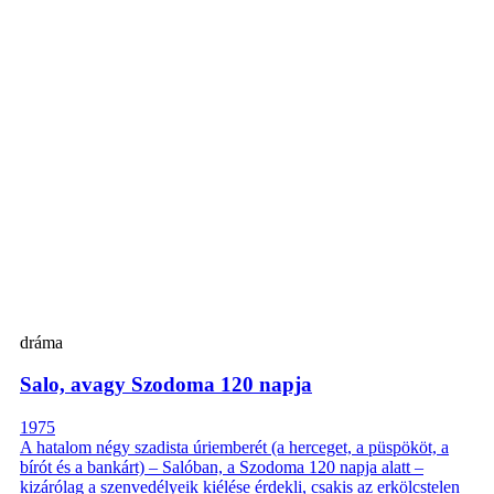
dráma
Salo, avagy Szodoma 120 napja
1975
A hatalom négy szadista úriemberét (a herceget, a püspököt, a
bírót és a bankárt) – Salóban, a Szodoma 120 napja alatt –
kizárólag a szenvedélyeik kiélése érdekli, csakis az erkölcstelen