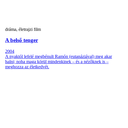
dráma, életrajzi film
A belső tenger
2004
A nyaktól lefelé megbénult Ramón (eutanáziával) meg akar
halni; noha maga körül mindenkinek – és a nézőknek is –
meghozza az életkedvét.