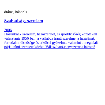
dráma, háborús
Szabadság, szerelem
2006
Hősünknek szerelem, hazaszeretet, és sportdicsőség között kell
választania 1956-ban: a vízilabda iránti szerelme, a hazájának
forradalmi dicsősége és erkölcsi győzelme, valamint a megtalált
párja iránti szeretete között. Választható-e egyszerre a három?