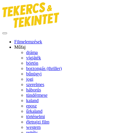
Filmelemzések
Műfaj
dráma
vígjáték
börtön
borzongás (thriller)
bűnügyi
jogi
szerelmes
háborús
tündérmese
kaland
eposz
űrkaland
történelmi
életrajzi film
western
rejtély