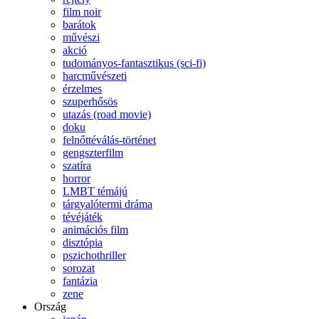
film noir
barátok
művészi
akció
tudományos-fantasztikus (sci-fi)
harcművészeti
érzelmes
szuperhősös
utazás (road movie)
doku
felnőttéválás-történet
gengszterfilm
szatíra
horror
LMBT témájú
tárgyalótermi dráma
tévéjáték
animációs film
disztópia
pszichothriller
sorozat
fantázia
zene
Ország