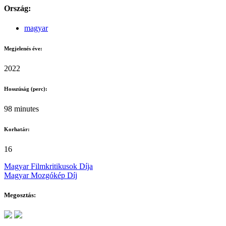
Ország:
magyar
Megjelenés éve:
2022
Hosszúság (perc):
98 minutes
Korhatár:
16
Magyar Filmkritikusok Díja
Magyar Mozgókép Díj
Megosztás: