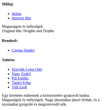
Műfaj:
dráma
életrajzi film
Magasságok és mélységek
Original title: Heights and Depths
Rendező:
Csoma Sándor
Színész:
Horváth Lajos Ottó
Nagy Enikő
Pál Emőke
Tankó Erika
Trill Zsolt
Egy kivételes embernek a környezetére gyakorolt hatása,
Magasságok és mélységek. Nagy játszmákat játszó férfiak, és a
nyomaikat gyógyító és megszenvedő nők.