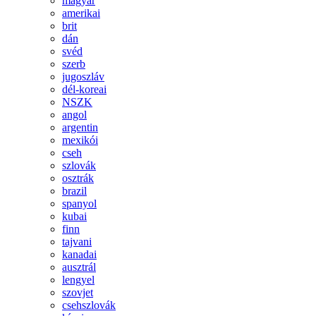
magyar
amerikai
brit
dán
svéd
szerb
jugoszláv
dél-koreai
NSZK
angol
argentin
mexikói
cseh
szlovák
osztrák
brazil
spanyol
kubai
finn
tajvani
kanadai
ausztrál
lengyel
szovjet
csehszlovák