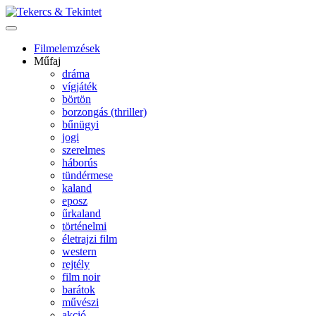
Filmelemzések
Műfaj
dráma
vígjáték
börtön
borzongás (thriller)
bűnügyi
jogi
szerelmes
háborús
tündérmese
kaland
eposz
űrkaland
történelmi
életrajzi film
western
rejtély
film noir
barátok
művészi
akció