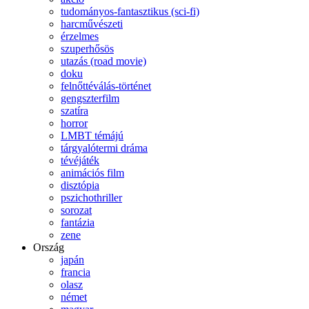
tudományos-fantasztikus (sci-fi)
harcművészeti
érzelmes
szuperhősös
utazás (road movie)
doku
felnőttéválás-történet
gengszterfilm
szatíra
horror
LMBT témájú
tárgyalótermi dráma
tévéjáték
animációs film
disztópia
pszichothriller
sorozat
fantázia
zene
Ország
japán
francia
olasz
német