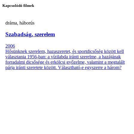
Kapcsolódó filmek
dráma, háborús
Szabadság, szerelem
2006
Hősünknek szerelem, hazaszeretet, és sportdicsőség között kell
választania 1956-ban: a vízilabda iránti szerelme, a hazájának
forradalmi dicsősége és erkölcsi győzelme, valamint a megtalált
párja iránti szeretete között. Választható-e egyszerre a három?