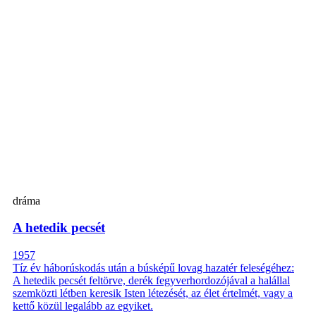
dráma
A hetedik pecsét
1957
Tíz év háborúskodás után a búsképű lovag hazatér feleségéhez:
A hetedik pecsét feltörve, derék fegyverhordozójával a halállal
szemközti létben keresik Isten létezését, az élet értelmét, vagy a
kettő közül legalább az egyiket.