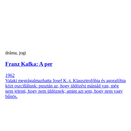
dráma, jogi
Franz Kafka: A per
1962
Valaki megrágalmazhatta Josef K.-t. Klausztrofóbia és agorafóbia
közt oszcillálunk: pusztán az, hogy üldözési mániád van, még
nem jelenti, hogy nem üldöznek; amint azt sem, hogy nem vagy
bűnös.