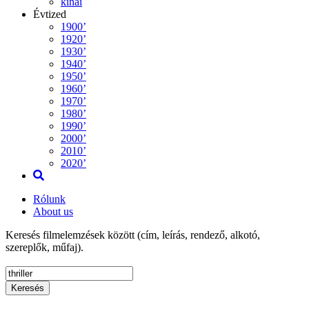
kínai
Évtized
1900’
1920’
1930’
1940’
1950’
1960’
1970’
1980’
1990’
2000’
2010’
2020’
Rólunk
About us
Keresés filmelemzések között (cím, leírás, rendező, alkotó,
szereplők, műfaj).
Keresés