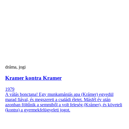
dráma, jogi
Kramer kontra Kramer
1979
A válás bonctana! Egy munkamániás apa (Krámer) egyedül
marad fiával, és megszereti a családi életet. Másfél év után
azonban föltűnik a semmiből a volt feleség (Krámer), és követeli
(kontra) a gyermekfelügyeleti jogot.