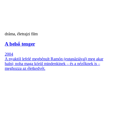
dráma, életrajzi film
A belső tenger
2004
A nyaktól lefelé megbénult Ramón (eutanáziával) meg akar
halni; noha maga körül mindenkinek – és a nézőknek is –
meghozza az életkedvét.