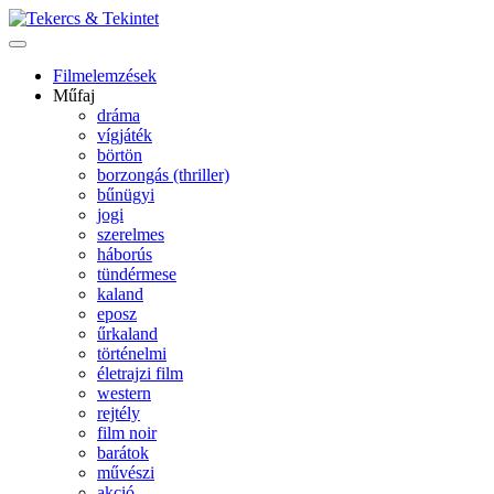
Filmelemzések
Műfaj
dráma
vígjáték
börtön
borzongás (thriller)
bűnügyi
jogi
szerelmes
háborús
tündérmese
kaland
eposz
űrkaland
történelmi
életrajzi film
western
rejtély
film noir
barátok
művészi
akció