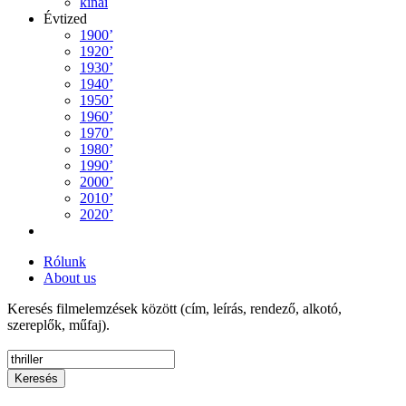
kínai
Évtized
1900’
1920’
1930’
1940’
1950’
1960’
1970’
1980’
1990’
2000’
2010’
2020’
Rólunk
About us
Keresés filmelemzések között (cím, leírás, rendező, alkotó,
szereplők, műfaj).
Keresés