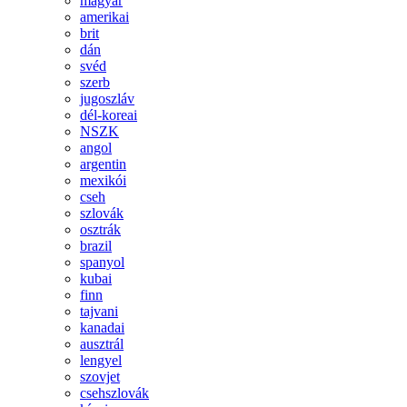
magyar
amerikai
brit
dán
svéd
szerb
jugoszláv
dél-koreai
NSZK
angol
argentin
mexikói
cseh
szlovák
osztrák
brazil
spanyol
kubai
finn
tajvani
kanadai
ausztrál
lengyel
szovjet
csehszlovák