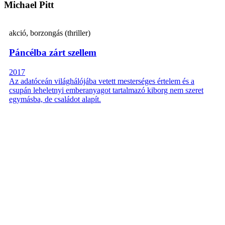
Michael Pitt
akció, borzongás (thriller)
Páncélba zárt szellem
2017
Az adatóceán világhálójába vetett mesterséges értelem és a
csupán leheletnyi emberanyagot tartalmazó kiborg nem szeret
egymásba, de családot alapít.