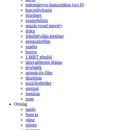
tudományos-fantasztikus (sci-fi)
harcművészeti
érzelmes
szuperhősös
utazás (road movie)
doku
felnőttéválás-történet
gengszterfilm
szatíra
horror
LMBT témájú
tárgyalótermi dráma
tévéjáték
animációs film
disztópia
pszichothriller
sorozat
fantázia
zene
Ország
japán
francia
olasz
német