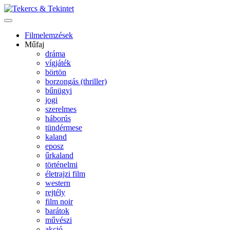
Filmelemzések
Műfaj
dráma
vígjáték
börtön
borzongás (thriller)
bűnügyi
jogi
szerelmes
háborús
tündérmese
kaland
eposz
űrkaland
történelmi
életrajzi film
western
rejtély
film noir
barátok
művészi
akció