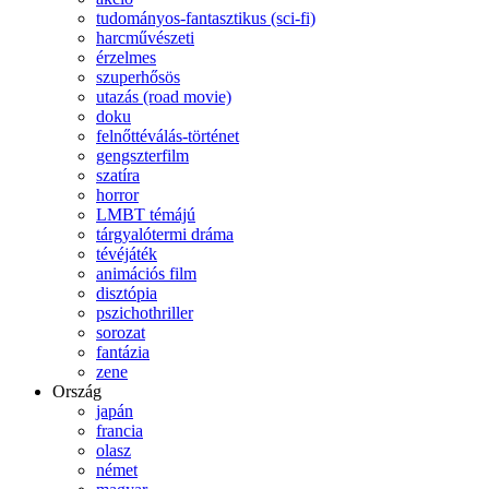
tudományos-fantasztikus (sci-fi)
harcművészeti
érzelmes
szuperhősös
utazás (road movie)
doku
felnőttéválás-történet
gengszterfilm
szatíra
horror
LMBT témájú
tárgyalótermi dráma
tévéjáték
animációs film
disztópia
pszichothriller
sorozat
fantázia
zene
Ország
japán
francia
olasz
német