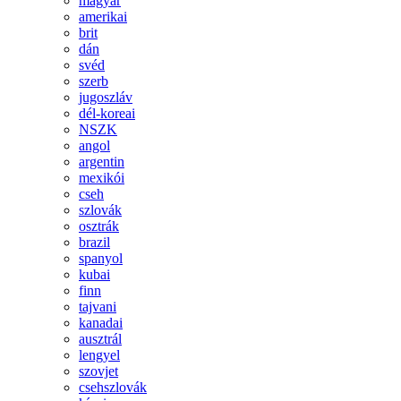
magyar
amerikai
brit
dán
svéd
szerb
jugoszláv
dél-koreai
NSZK
angol
argentin
mexikói
cseh
szlovák
osztrák
brazil
spanyol
kubai
finn
tajvani
kanadai
ausztrál
lengyel
szovjet
csehszlovák