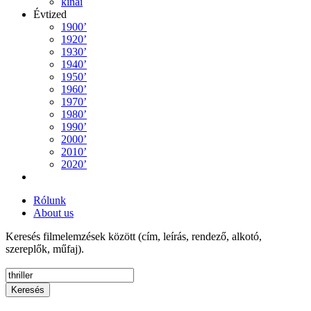
kínai
Évtized
1900’
1920’
1930’
1940’
1950’
1960’
1970’
1980’
1990’
2000’
2010’
2020’
Rólunk
About us
Keresés filmelemzések között (cím, leírás, rendező, alkotó,
szereplők, műfaj).
Keresés