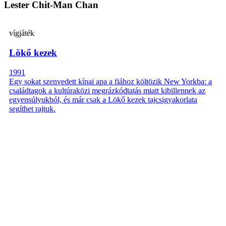
Lester Chit-Man Chan
vígjáték
Lökő kezek
1991
Egy sokat szenvedett kínai apa a fiához költözik New Yorkba: a
családtagok a kultúraközi megrázkódtatás miatt kibillennek az
egyensúlyukból, és már csak a Lökő kezek tajcsigyakorlata
segíthet rajtuk.