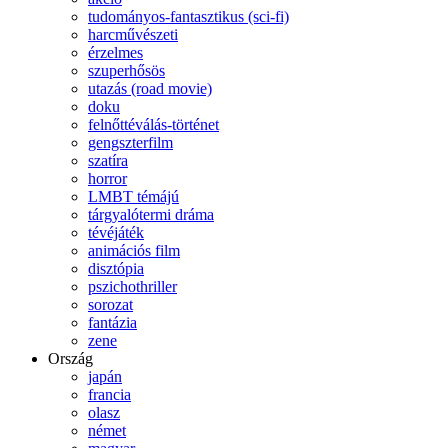
tudományos-fantasztikus (sci-fi)
harcművészeti
érzelmes
szuperhősös
utazás (road movie)
doku
felnőttéválás-történet
gengszterfilm
szatíra
horror
LMBT témájú
tárgyalótermi dráma
tévéjáték
animációs film
disztópia
pszichothriller
sorozat
fantázia
zene
Ország
japán
francia
olasz
német