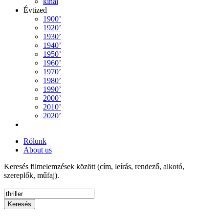
kínai
Évtized
1900’
1920’
1930’
1940’
1950’
1960’
1970’
1980’
1990’
2000’
2010’
2020’
Rólunk
About us
Keresés filmelemzések között (cím, leírás, rendező, alkotó,
szereplők, műfaj).
Keresés