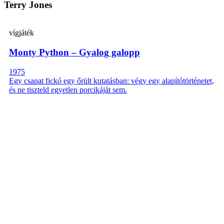
Terry Jones
vígjáték
Monty Python – Gyalog galopp
1975
Egy csapat fickó egy őrült kutatásban: végy egy alapítótörténetet,
és ne tiszteld egyetlen porcikáját sem.