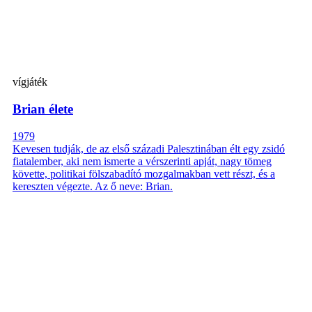
vígjáték
Brian élete
1979
Kevesen tudják, de az első századi Palesztinában élt egy zsidó
fiatalember, aki nem ismerte a vérszerinti apját, nagy tömeg
követte, politikai fölszabadító mozgalmakban vett részt, és a
kereszten végezte. Az ő neve: Brian.