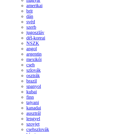
magyar
amerikai
brit
dán
svéd
szerb
jugoszláv
dél-koreai
NSZK
angol
argentin
mexikói
cseh
szlovák
osztrák
brazil
spanyol
kubai
finn
tajvani
kanadai
ausztrál
lengyel
szovjet
csehszlovák