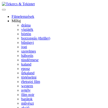
Filmelemzések
Műfaj
dráma
vígjáték
börtön
borzongás (thriller)
bűnügyi
jogi
szerelmes
háborús
tündérmese
kaland
eposz
űrkaland
történelmi
életrajzi film
western
rejtély
film noir
barátok
művészi
akció