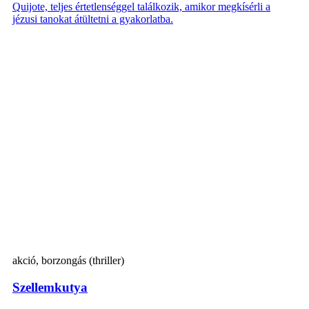
Quijote, teljes értetlenséggel találkozik, amikor megkísérli a
jézusi tanokat átültetni a gyakorlatba.
akció, borzongás (thriller)
Szellemkutya