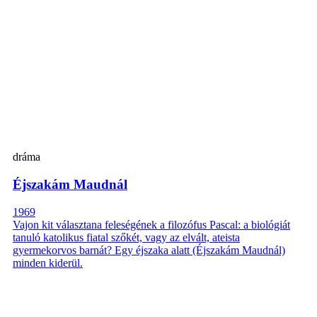
dráma
Éjszakám Maudnál
1969
Vajon kit választana feleségének a filozófus Pascal: a biológiát
tanuló katolikus fiatal szőkét, vagy az elvált, ateista
gyermekorvos barnát? Egy éjszaka alatt (Éjszakám Maudnál)
minden kiderül.