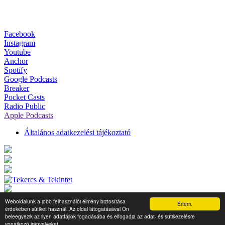
Facebook
Instagram
Youtube
Anchor
Spotify
Google Podcasts
Breaker
Pocket Casts
Radio Public
Apple Podcasts
Általános adatkezelési tájékoztató
Weboldalunk a jobb felhasználói élmény biztosítása
Értem.
érdekében sütiket használ. Az oldal látogatásával Ön
Tekercs & Tekintet 2026.
Minden jog fenntartva.
beleegyezik az ilyen adatfájlok fogadásába és elfogadja az adat- és sütikezelésre
vonatkozó irányelveket.