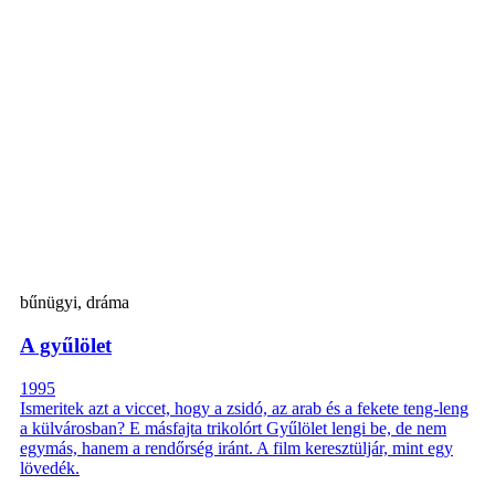
bűnügyi, dráma
A gyűlölet
1995
Ismeritek azt a viccet, hogy a zsidó, az arab és a fekete teng-leng
a külvárosban? E másfajta trikolórt Gyűlölet lengi be, de nem
egymás, hanem a rendőrség iránt. A film keresztüljár, mint egy
lövedék.