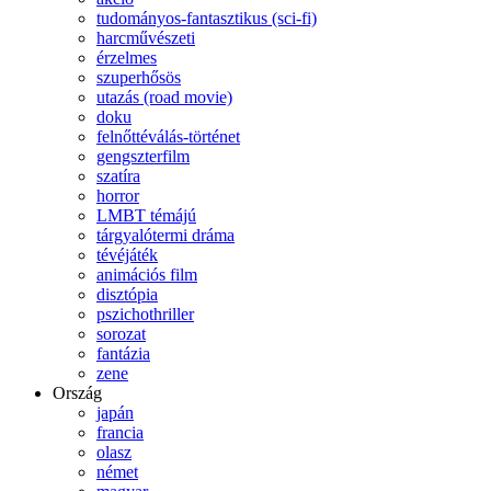
tudományos-fantasztikus (sci-fi)
harcművészeti
érzelmes
szuperhősös
utazás (road movie)
doku
felnőttéválás-történet
gengszterfilm
szatíra
horror
LMBT témájú
tárgyalótermi dráma
tévéjáték
animációs film
disztópia
pszichothriller
sorozat
fantázia
zene
Ország
japán
francia
olasz
német