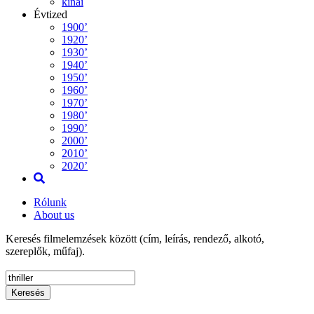
kínai
Évtized
1900’
1920’
1930’
1940’
1950’
1960’
1970’
1980’
1990’
2000’
2010’
2020’
Rólunk
About us
Keresés filmelemzések között (cím, leírás, rendező, alkotó,
szereplők, műfaj).
Keresés