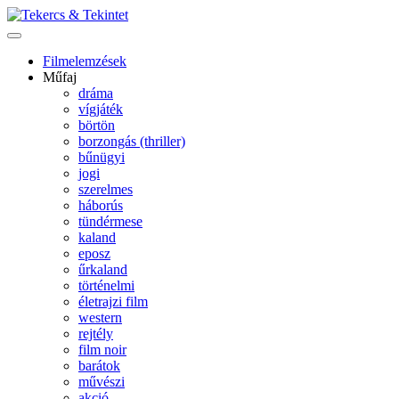
Filmelemzések
Műfaj
dráma
vígjáték
börtön
borzongás (thriller)
bűnügyi
jogi
szerelmes
háborús
tündérmese
kaland
eposz
űrkaland
történelmi
életrajzi film
western
rejtély
film noir
barátok
művészi
akció