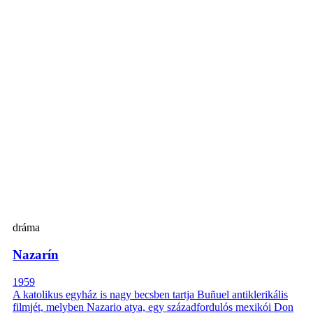
dráma
Nazarín
1959
A katolikus egyház is nagy becsben tartja Buñuel antiklerikális
filmjét, melyben Nazario atya, egy századfordulós mexikói Don