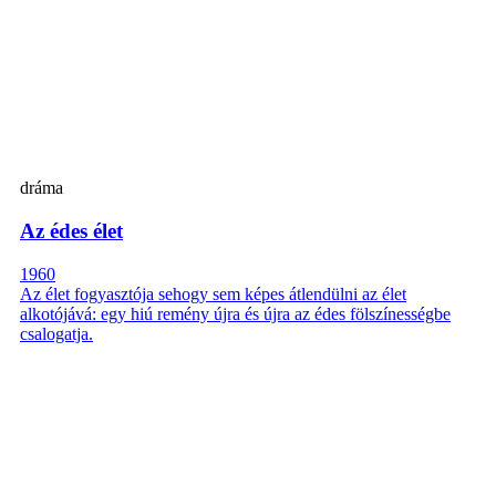
dráma
Az édes élet
1960
Az élet fogyasztója sehogy sem képes átlendülni az élet
alkotójává: egy hiú remény újra és újra az édes fölszínességbe
csalogatja.