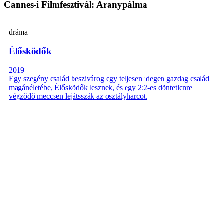
Cannes-i Filmfesztivál: Aranypálma
dráma
Élősködők
2019
Egy szegény család beszivárog egy teljesen idegen gazdag család
magánéletébe, Élősködők lesznek, és egy 2:2-es döntetlenre
végződő meccsen lejátsszák az osztályharcot.