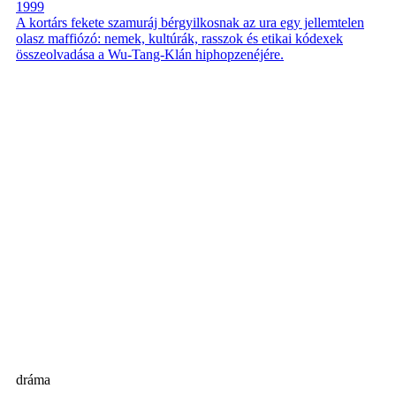
1999
A kortárs fekete szamuráj bérgyilkosnak az ura egy jellemtelen
olasz maffiózó: nemek, kultúrák, rasszok és etikai kódexek
összeolvadása a Wu-Tang-Klán hiphopzenéjére.
dráma