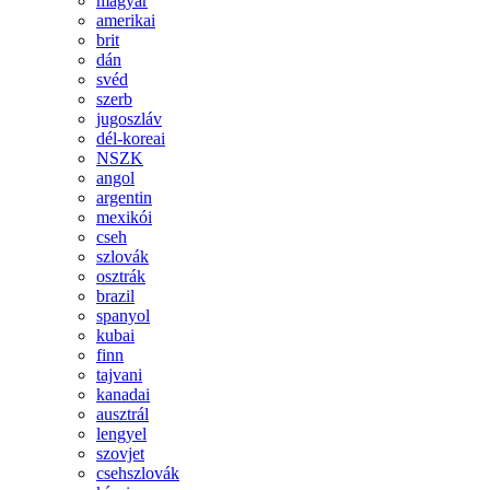
magyar
amerikai
brit
dán
svéd
szerb
jugoszláv
dél-koreai
NSZK
angol
argentin
mexikói
cseh
szlovák
osztrák
brazil
spanyol
kubai
finn
tajvani
kanadai
ausztrál
lengyel
szovjet
csehszlovák