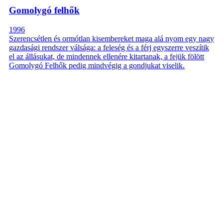
Gomolygó felhők
1996
Szerencsétlen és ormótlan kisembereket maga alá nyom egy nagy
gazdasági rendszer válsága: a feleség és a férj egyszerre veszítik
el az állásukat, de mindennek ellenére kitartanak, a fejük fölött
Gomolygó Felhők pedig mindvégig a gondjukat viselik.