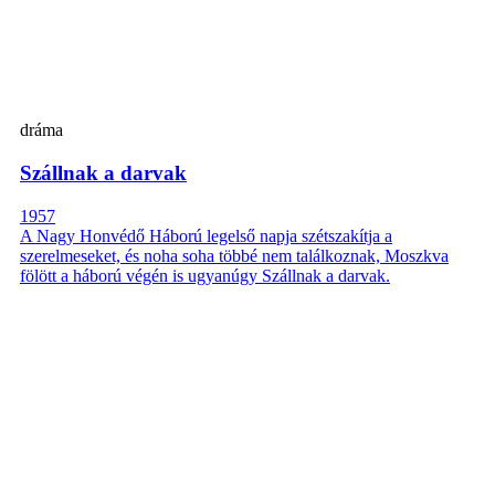
dráma
Szállnak a darvak
1957
A Nagy Honvédő Háború legelső napja szétszakítja a
szerelmeseket, és noha soha többé nem találkoznak, Moszkva
fölött a háború végén is ugyanúgy Szállnak a darvak.