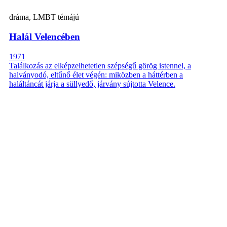
dráma, LMBT témájú
Halál Velencében
1971
Találkozás az elképzelhetetlen szépségű görög istennel, a
halványodó, eltűnő élet végén: miközben a háttérben a
haláltáncát járja a süllyedő, járvány sújtotta Velence.