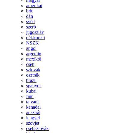
magyar
amerikai
brit
dán
svéd
szerb
jugoszláv
dél-koreai
NSZK
angol
argentin
mexikói
cseh
szlovák
osztrák
brazil
spanyol
kubai
finn
tajvani
kanadai
ausztrál
lengyel
szovjet
csehszlovák