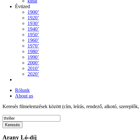
kínai
Évtized
1900’
1920’
1930’
1940’
1950’
1960’
1970’
1980’
1990’
2000’
2010’
2020’
Rólunk
About us
Keresés filmelemzések között (cím, leírás, rendező, alkotó, szereplők,
Keresés
Arany Ló-díj