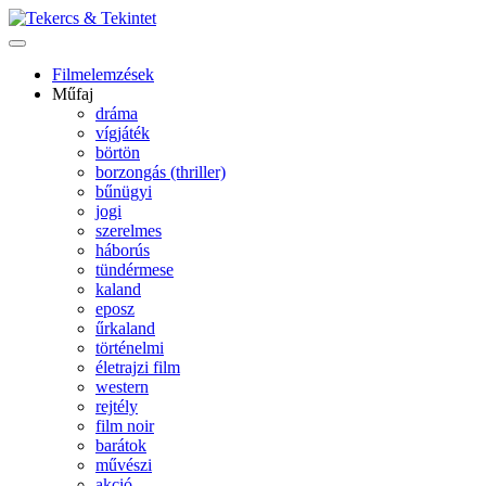
Filmelemzések
Műfaj
dráma
vígjáték
börtön
borzongás (thriller)
bűnügyi
jogi
szerelmes
háborús
tündérmese
kaland
eposz
űrkaland
történelmi
életrajzi film
western
rejtély
film noir
barátok
művészi
akció