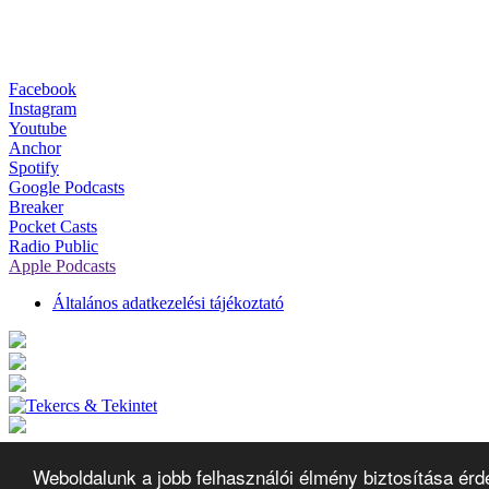
Facebook
Instagram
Youtube
Anchor
Spotify
Google Podcasts
Breaker
Pocket Casts
Radio Public
Apple Podcasts
Általános adatkezelési tájékoztató
Weboldalunk a jobb felhasználói élmény biztosítása érd
Tekercs & Tekintet 2026.
Minden jog fenntartva.