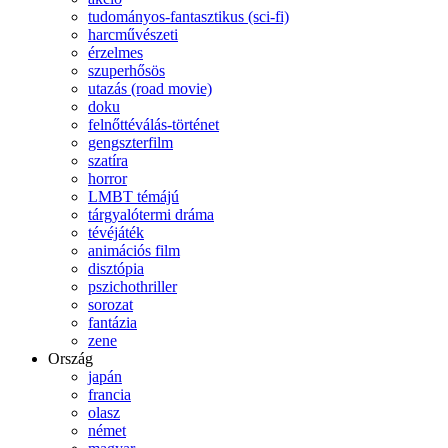
tudományos-fantasztikus (sci-fi)
harcművészeti
érzelmes
szuperhősös
utazás (road movie)
doku
felnőttéválás-történet
gengszterfilm
szatíra
horror
LMBT témájú
tárgyalótermi dráma
tévéjáték
animációs film
disztópia
pszichothriller
sorozat
fantázia
zene
Ország
japán
francia
olasz
német