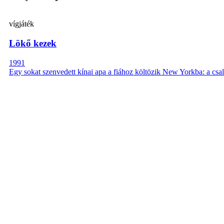
vígjáték
Lökő kezek
1991
Egy sokat szenvedett kínai apa a fiához költözik New Yorkba: a csal